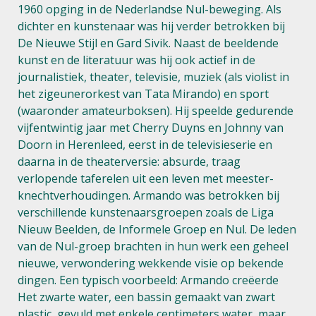
1960 opging in de Nederlandse Nul-beweging. Als
dichter en kunstenaar was hij verder betrokken bij
De Nieuwe Stijl en Gard Sivik. Naast de beeldende
kunst en de literatuur was hij ook actief in de
journalistiek, theater, televisie, muziek (als violist in
het zigeunerorkest van Tata Mirando) en sport
(waaronder amateurboksen). Hij speelde gedurende
vijfentwintig jaar met Cherry Duyns en Johnny van
Doorn in Herenleed, eerst in de televisieserie en
daarna in de theaterversie: absurde, traag
verlopende taferelen uit een leven met meester-
knechtverhoudingen. Armando was betrokken bij
verschillende kunstenaarsgroepen zoals de Liga
Nieuw Beelden, de Informele Groep en Nul. De leden
van de Nul-groep brachten in hun werk een geheel
nieuwe, verwondering wekkende visie op bekende
dingen. Een typisch voorbeeld: Armando creëerde
Het zwarte water, een bassin gemaakt van zwart
plastic, gevuld met enkele centimeters water, maar