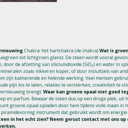
ernieuwing
Chakra: het hartchakra (4e chakra)
Wat is groen
lauwgroen tot lichtgroen glanst. De steen wordt vooral gevon
, door de afzetting van siliciumdioxide (SiO₂) en water in s
mineralen zoals nikkel en koper, of door insluitsels van an
m zijn kalmerende en helende werking. Veel mensen gebruik
de pijn los te laten, relaties te versterken, creativiteit te 
 vernieuwing brengt.
Waar kan groene opaal niet goed te
zeep en parfum. Bewaar de steen dus op een droge plek, uit 
kunt groene opaal opladen door hem tijdens volle maan in h
 piramidevormig instrument dat gebruikt wordt om energie e
teen in het echt zien? Neem gerust contact met ons op 
werken.