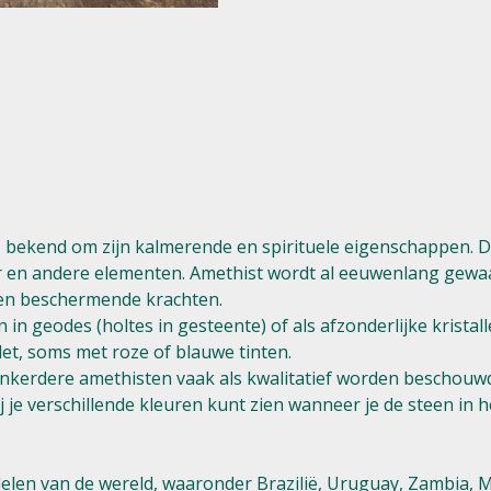
 bekend om zijn kalmerende en spirituele eigenschappen. De kl
r en andere elementen. Amethist wordt al eeuwenlang gewaa
en beschermende krachten.
 in geodes (holtes in gesteente) of als afzonderlijke kristall
olet, soms met roze of blauwe tinten.
donkerdere amethisten vaak als kwalitatief worden beschouw
e verschillende kleuren kunt zien wanneer je de steen in het
delen van de wereld, waaronder Brazilië, Uruguay, Zambia,