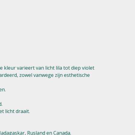
eur varieert van licht lila tot diep violet
rdeerd, zowel vanwege zijn esthetische
en.
d.
 licht draait.
 Madagaskar, Rusland en Canada.