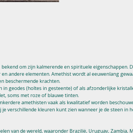
 bekend om zijn kalmerende en spirituele eigenschappen. De kl
r en andere elementen. Amethist wordt al eeuwenlang gewaa
en beschermende krachten.
 in geodes (holtes in gesteente) of als afzonderlijke kristall
olet, soms met roze of blauwe tinten.
donkerdere amethisten vaak als kwalitatief worden beschouw
e verschillende kleuren kunt zien wanneer je de steen in het
delen van de wereld, waaronder Brazilië, Uruguay, Zambia,