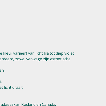
eur varieert van licht lila tot diep violet
rdeerd, zowel vanwege zijn esthetische
en.
d.
 licht draait.
 Madagaskar, Rusland en Canada.