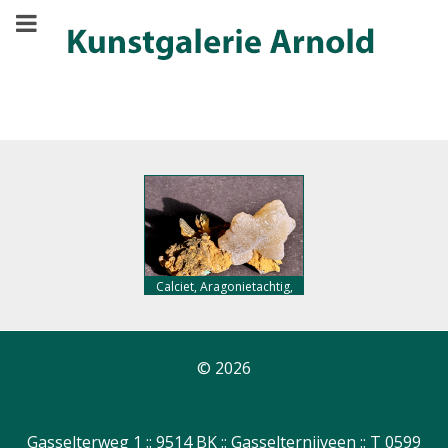
Calciet, Aragonietachtig,
7,- euro
© 2026
Gasselterweg 1 :: 9514 BK :: Gasselternijveen :: T 0599