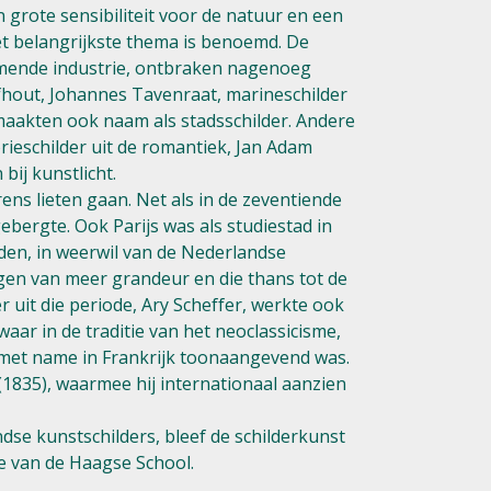
grote sensibiliteit voor de natuur en een
et belangrijkste thema is benoemd. De
omende industrie, ontbraken nagenoeg
lfhout, Johannes Tavenraat, marineschilder
maakten ook naam als stadsschilder. Andere
ieschilder uit de romantiek, Jan Adam
bij kunstlicht.
ns lieten gaan. Net als in de zeventiende
ebergte. Ook Parijs was als studiestad in
den, in weerwil van de Nederlandse
uigen van meer grandeur en die thans tot de
uit die periode, Ary Scheffer, werkte ook
waar in de traditie van het neoclassicisme,
n met name in Frankrijk toonaangevend was.
1835), waarmee hij internationaal aanzien
e kunstschilders, bleef de schilderkunst
ie van de Haagse School.