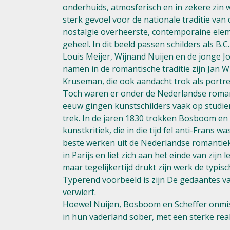
onderhuids, atmosferisch en in zekere zin 
sterk gevoel voor de nationale traditie v
nostalgie overheerste, contemporaine elem
geheel. In dit beeld passen schilders als 
Louis Meijer, Wijnand Nuijen en de jonge 
namen in de romantische traditie zijn Jan 
Kruseman, die ook aandacht trok als portret
Toch waren er onder de Nederlandse romanti
eeuw gingen kunstschilders vaak op studiere
trek. In de jaren 1830 trokken Bosboom en
kunstkritiek, die in die tijd fel anti-Fran
beste werken uit de Nederlandse romantiek
in Parijs en liet zich aan het einde van zijn
maar tegelijkertijd drukt zijn werk de typ
Typerend voorbeeld is zijn De gedaantes v
verwierf.
Hoewel Nuijen, Bosboom en Scheffer onmisk
in hun vaderland sober, met een sterke real