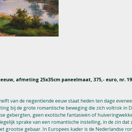
 eeuw, afmeting 25x35cm paneelmaat, 375,- euro, nr. 19
helft van de negentiende eeuw staat heden ten dage eveneens
ing bij de grote romantische beweging die zich voltrok in D
tse gebergten, geen exotische fantasieën of huiveringwekken
 degelijk sprake van een romantische instelling, in de zin d
het grootse gebaar. In Europees kader is de Nederlandse ro