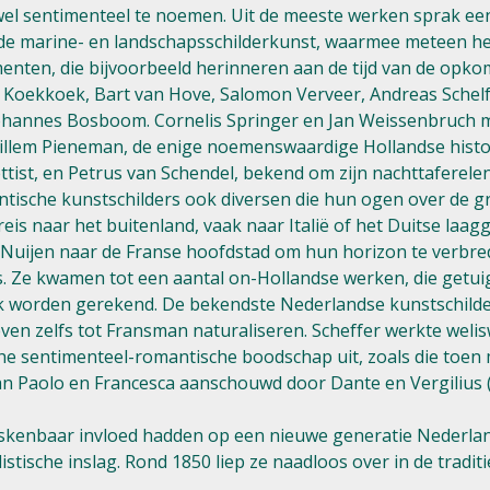
wel sentimenteel te noemen. Uit de meeste werken sprak een 
an de marine- en landschapsschilderkunst, waarmee meteen h
enten, die bijvoorbeeld herinneren aan de tijd van de opk
B.C. Koekkoek, Bart van Hove, Salomon Verveer, Andreas Sche
Johannes Bosboom. Cornelis Springer en Jan Weissenbruch 
Willem Pieneman, de enige noemenswaardige Hollandse histor
tist, en Petrus van Schendel, bekend om zijn nachttaferelen 
sche kunstschilders ook diversen die hun ogen over de gre
is naar het buitenland, vaak naar Italië of het Duitse laagg
 Nuijen naar de Franse hoofdstad om hun horizon te verbre
s was. Ze kwamen tot een aantal on-Hollandse werken, die get
 worden gerekend. De bekendste Nederlandse kunstschilder 
 leven zelfs tot Fransman naturaliseren. Scheffer werkte welis
ische sentimenteel-romantische boodschap uit, zoals die toe
an Paolo en Francesca aanschouwd door Dante en Vergilius (
enbaar invloed hadden op een nieuwe generatie Nederlands
istische inslag. Rond 1850 liep ze naadloos over in de tradit