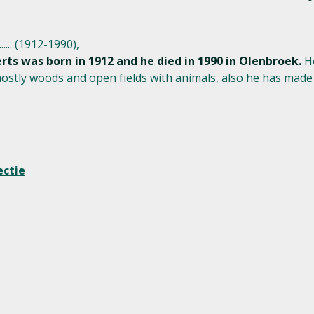
.... (1912-1990),
erts was born in 1912 and he died in 1990 in Olenbroek.
He
ostly woods and open fields with animals, also he has made 
ectie