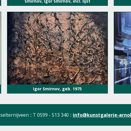
Smirnov, Igor Smirnov, incl. lijst
Igor Smirnov, geb. 1975
selternijveen :: T 0599 - 513 340 ::
info@kunstgalerie-arnol