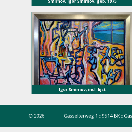
Smirnov, Igor Smirnov, geb. 1975
Igor Smirnov, incl. lijst
© 2026
Gasselterweg 1 :: 9514 BK :: Gas