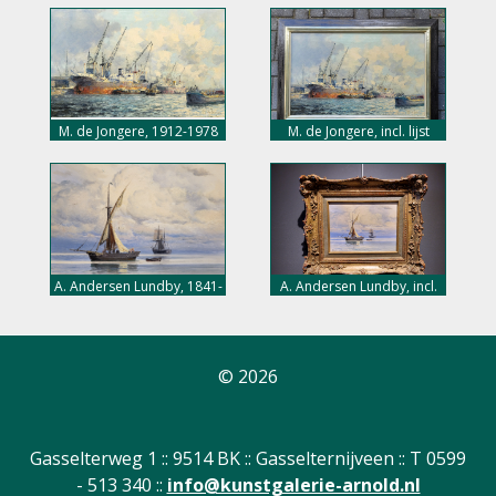
M. de Jongere, 1912-1978
M. de Jongere, incl. lijst
A. Andersen Lundby, 1841-
A. Andersen Lundby, incl.
1923
lijst
© 2026
Gasselterweg 1 :: 9514 BK :: Gasselternijveen :: T 0599
- 513 340 ::
info@kunstgalerie-arnold.nl