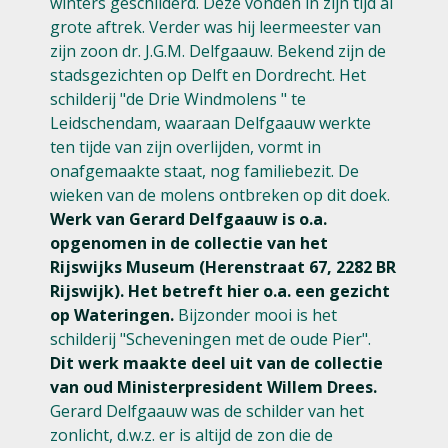
winters geschilderd. Deze vonden in zijn tijd al
grote aftrek. Verder was hij leermeester van
zijn zoon dr. J.G.M. Delfgaauw. Bekend zijn de
stadsgezichten op Delft en Dordrecht. Het
schilderij "de Drie Windmolens " te
Leidschendam, waaraan Delfgaauw werkte
ten tijde van zijn overlijden, vormt in
onafgemaakte staat, nog familiebezit. De
wieken van de molens ontbreken op dit doek.
Werk van Gerard Delfgaauw is o.a.
opgenomen in de collectie van het
Rijswijks Museum (Herenstraat 67, 2282 BR
Rijswijk). Het betreft hier o.a. een gezicht
op Wateringen.
Bijzonder mooi is het
schilderij "Scheveningen met de oude Pier".
Dit werk maakte deel uit van de collectie
van oud Ministerpresident Willem Drees.
Gerard Delfgaauw was de schilder van het
zonlicht, d.w.z. er is altijd de zon die de