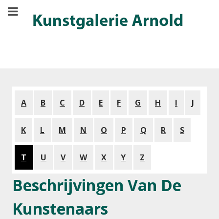
A
B
C
D
E
F
G
H
I
J
K
L
M
N
O
P
Q
R
S
T
U
V
W
X
Y
Z
Beschrijvingen Van De
Kunstenaars