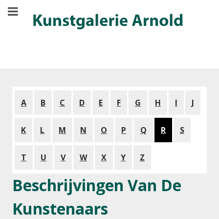
A
B
C
D
E
F
G
H
I
J
K
L
M
N
O
P
Q
R
S
T
U
V
W
X
Y
Z
Beschrijvingen Van De
Kunstenaars