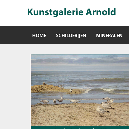
HOME
SCHILDERIJEN
MINERALEN