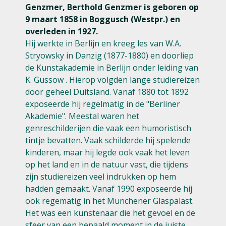
Genzmer, Berthold Genzmer is geboren op
9 maart 1858 in Boggusch (Westpr.) en
overleden in 1927.
Hij werkte in Berlijn en kreeg les van W.A.
Stryowsky in Danzig (1877-1880) en doorliep
de Kunstakademie in Berlijn onder leiding van
K. Gussow . Hierop volgden lange studiereizen
door geheel Duitsland. Vanaf 1880 tot 1892
exposeerde hij regelmatig in de "Berliner
Akademie". Meestal waren het
genreschilderijen die vaak een humoristisch
tintje bevatten. Vaak schilderde hij spelende
kinderen, maar hij legde ook vaak het leven
op het land en in de natuur vast, die tijdens
zijn studiereizen veel indrukken op hem
hadden gemaakt. Vanaf 1990 exposeerde hij
ook regematig in het Münchener Glaspalast.
Het was een kunstenaar die het gevoel en de
sfeer van een bepaald moment in de juiste