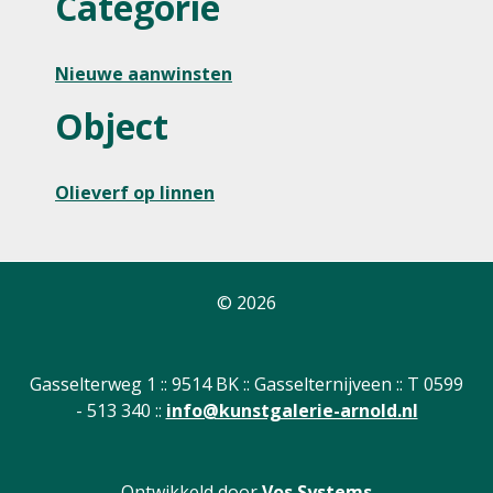
Categorie
Nieuwe aanwinsten
Object
Olieverf op linnen
© 2026
Gasselterweg 1 :: 9514 BK :: Gasselternijveen :: T 0599
- 513 340 ::
info@kunstgalerie-arnold.nl
Ontwikkeld door
Vos Systems