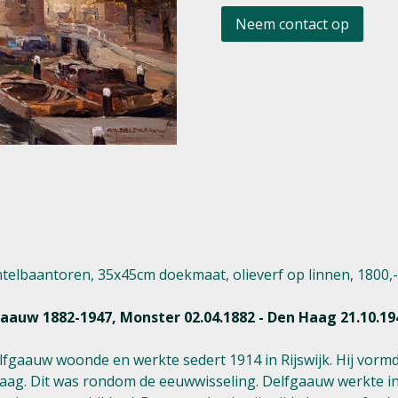
Neem contact op
elbaantoren, 35x45cm doekmaat, olieverf op linnen, 1800,- 
auw 1882-1947, Monster 02.04.1882 - Den Haag 21.10.19
gaauw woonde en werkte sedert 1914 in Rijswijk. Hij vormde
g. Dit was rondom de eeuwwisseling. Delfgaauw werkte in im