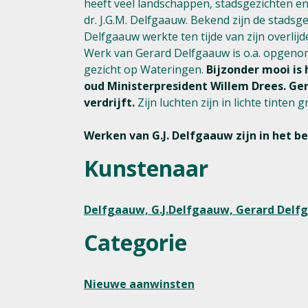
heeft veel landschappen, stadsgezichten en w
dr. J.G.M. Delfgaauw. Bekend zijn de stadsg
Delfgaauw werkte ten tijde van zijn overli
Werk van Gerard Delfgaauw is o.a. opgenomen
gezicht op Wateringen.
Bijzonder mooi is 
oud Ministerpresident Willem Drees.
Ger
verdrijft.
Zijn luchten zijn in lichte tinte
Werken van G.J. Delfgaauw zijn in het 
Kunstenaar
Delfgaauw, G.J.Delfgaauw, Gerard Delfga
Categorie
Nieuwe aanwinsten