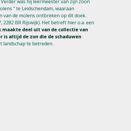
. Verder was hij leermeester van zijn zoon
dmolens " te Leidschendam, waaraan
en van de molens ontbreken op dit doek.
282 BR Rijswijk). Het betreft hier o.a. een
k maakte deel uit van de collectie van
r is altijd de zon die de schaduwen
et landschap te betreden.