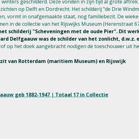
inters geschilderd. Deze vonden in zijn tijd al grote aftrek
ezichten op Delft en Dordrecht. Het schilderij "de Drie Win
jden, vormt in onafgemaakte staat, nog familiebezit. De wiek
 in de collectie van het Rijswijks Museum (Herenstraat 67, 2
het schilderij "Scheveningen met de oude Pier". Dit wer
ard Delfgaauw was de schilder van het zonlicht, d.w.z. e
n grof op het doek aangebracht nodigen de toeschouwer uit h
bezit van Rotterdam (maritiem Museum) en Rijswijk
auw geb 1882-1947 | Totaal 17 in Collectie